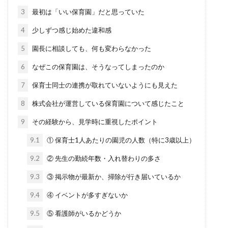
3
最初は「いい保育園」だと思っていた
4
少しずつ感じ始めた違和感
5
園長に相談しても、何も変わらなかった
6
なぜこの保育園は、そうなってしまったのか
7
保育士同士の連携が取れていないようにも見えた
8
株式会社が運営している保育園について感じたこと
9
その経験から、見学時に重視したポイント
9.1
① 保育士1人あたりの園児の人数（特に3歳以上）
9.2
② 先生の勤続年数・入れ替わりの多さ
9.3
③ 掲示物が最新か、掃除が行き届いているか
9.4
④ イベントが多すぎないか
9.5
⑤ 看護師がいるかどうか