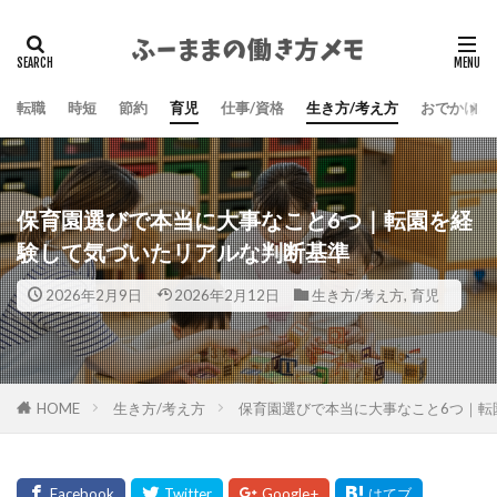
検索
転職
時短
節約
育児
仕事/資格
生き方/考え方
おでかけ/
保育園選びで本当に大事なこと6つ｜転園を経
験して気づいたリアルな判断基準
2026年2月9日
2026年2月12日
生き方/考え方
,
育児
HOME
生き方/考え方
保育園選びで本当に大事なこと6つ｜転