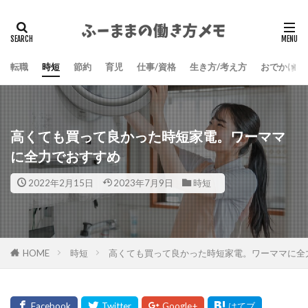
検索
転職
時短
節約
育児
仕事/資格
生き方/考え方
おでかけ/
高くても買って良かった時短家電。ワーママ
に全力でおすすめ
2022年2月15日
2023年7月9日
時短
HOME
時短
高くても買って良かった時短家電。ワーママに全