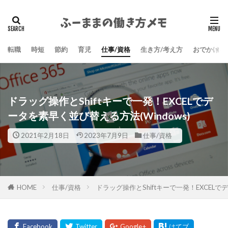
検索
転職
時短
節約
育児
仕事/資格
生き方/考え方
おでかけ/
ドラッグ操作とShiftキーで一発！EXCELでデ
ータを素早く並び替える方法(Windows)
2021年2月18日
2023年7月9日
仕事/資格
HOME
仕事/資格
ドラッグ操作とShiftキーで一発！EXCELで