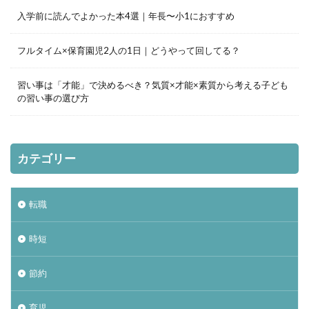
入学前に読んでよかった本4選｜年長〜小1におすすめ
フルタイム×保育園児2人の1日｜どうやって回してる？
習い事は「才能」で決めるべき？気質×才能×素質から考える子ども
の習い事の選び方
カテゴリー
転職
時短
節約
育児