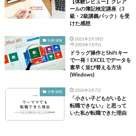
【体験レビュー】クレア
ールの簿記検定講座（3
級・2級講義パック）を受
けた感想
2021年2月18日
仕事/資格
2023年7月9日
ドラッグ操作とShiftキー
で一発！EXCELでデータを
素早く並び替える方法
(Windows)
2026年3月7日
仕事/資格
「小さい子どもがいると
転職できない」と思って
いた私が転職できた理由