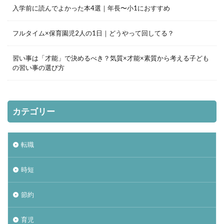
入学前に読んでよかった本4選｜年長〜小1におすすめ
フルタイム×保育園児2人の1日｜どうやって回してる？
習い事は「才能」で決めるべき？気質×才能×素質から考える子ども
の習い事の選び方
カテゴリー
転職
時短
節約
育児