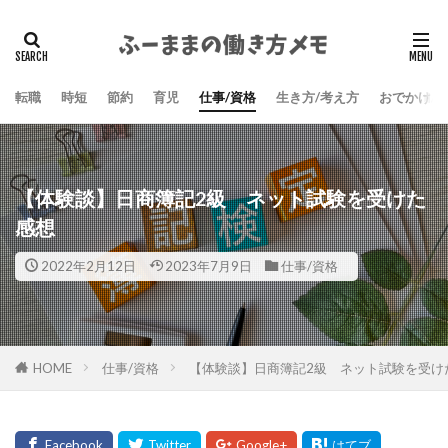
検索
転職
時短
節約
育児
仕事/資格
生き方/考え方
おでかけ/
【体験談】日商簿記2級 ネット試験を受けた
感想
2022年2月12日
2023年7月9日
仕事/資格
HOME
仕事/資格
【体験談】日商簿記2級 ネット試験を受け